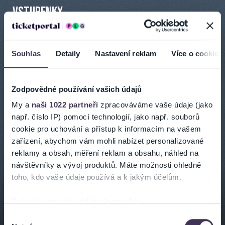
VSTUPENKY
Souhlas
Detaily
Nastavení reklam
Více o cookies
INFORMACE O AKCI
Zodpovědné používání vašich údajů
My a
naši 1022 partneři
zpracováváme vaše údaje (jako
KYJOVSKÁ VSTUPENKA
např. číslo IP) pomocí technologií, jako např. souborů
PŘEHLED KULTURNÍHO DĚNÍ VE MĚSTĚ KYJOV
cookie pro uchování a přístup k informacím na vašem
zařízení, abychom vám mohli nabízet personalizované
Zveme vás na koncert Kvarteta Apollon, které patří mezi přední
reklamy a obsah, měření reklam a obsahu, náhled na
reprezentanty slavné české kvartetní školy.
návštěvníky a vývoj produktů. Máte možnosti ohledně
Vstupenky v distribuci na prodejních místech Ticketportal a nebo
toho, kdo vaše údaje používá a k jakým účelům.
je můžete zakoupit online - HOMEtickets!!
Pokud to povolíte, rádi bychom také:
Bude Vás zajímat:
PROGRAM KINA PANORAMA, KYJOV
Shromažďovali informace o vaší geografické poloze,
Výběr