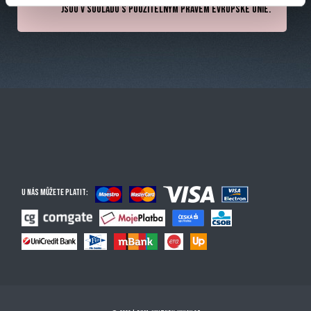
jsou v souladu s použitelným právem Evropské unie.
typy cookies používáme, naleznete níže. Možnosti
zpracování upravíte zaškrtnutím příslušné varianty. Svoji
volbu můžete kdykoliv změnit v zápatí stránky v záložce
„Cookies a jejich nastavení“.
U nás můžete platit: