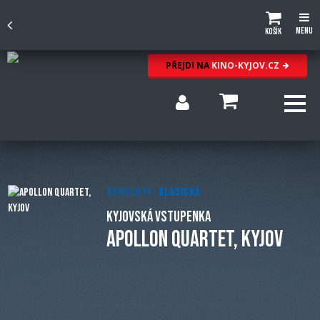
Menu
Košík
PŘEJDI NA
KINO-KYJOV.CZ
KONCERTY
/
KLASICKÁ
KYJOVSKÁ VSTUPENKA
APOLLON QUARTET, KYJOV