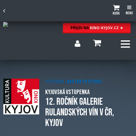
Menu
Košík
PŘEJDI NA
KINO-KYJOV.CZ
FESTIVALY
/
GASTRO FESTIVALY
KYJOVSKÁ VSTUPENKA
12. ROČNÍK GALERIE
RULANDSKÝCH VÍN V ČR,
KYJOV