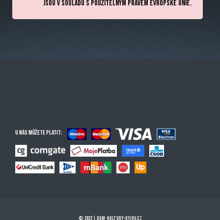
jsou v souladu s použitelným právem Evropské unie.
U nás můžete platit:
© 2022 | dum-kultury-kyjov.cz