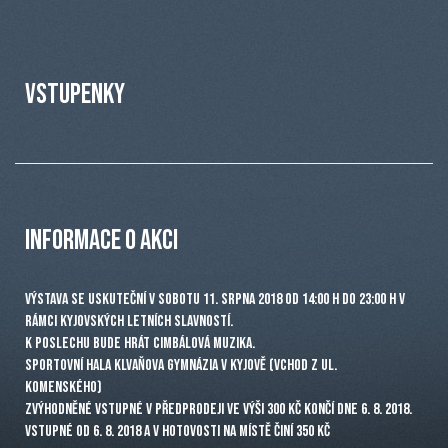
VSTUPENKY
INFORMACE O AKCI
Výstava se uskuteční v sobotu 11. srpna 2018 od 14:00 h do 23:00 h v
rámci Kyjovských letních slavností.
K poslechu bude hrát cimbálová muzika.
Sportovní hala Klvaňova gymnázia v Kyjově (vchod z ul.
Komenského)
Zvýhodněné vstupné v předprodeji ve výši 300 Kč končí dne 6. 8. 2018.
Vstupné od 6. 8. 2018 a v hotovosti na místě činí 350 Kč