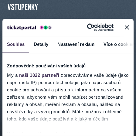
VSTUPENKY
Souhlas
Detaily
Nastavení reklam
Více o cookies
INFORMACE O AKCI
Zodpovědné používání vašich údajů
Koncert s degustací vína partnerského vinařství Šalša.
My a
naši 1022 partneři
zpracováváme vaše údaje (jako
Filharmonie Bohuslava Martinů je profesionální osmdesátičlenný
např. číslo IP) pomocí technologií, jako např. souborů
symfonický orchestr. Současným šéfdirigentem orchestru je
cookie pro uchování a přístup k informacím na vašem
Robert Kružík. Na domácí půdě realizuje řadu mimořádných
zařízení, abychom vám mohli nabízet personalizované
produkcí s předními českými i zahraničními interprety. Vystupuje
reklamy a obsah, měření reklam a obsahu, náhled na
takřka po celé Evropě i ve světě. Účastní se mnoha významných
návštěvníky a vývoj produktů. Máte možnosti ohledně
českých festivalů (Pražské jaro, Smetanova Litomyšl, Janáčkův Máj,
toho, kdo vaše údaje používá a k jakým účelům.
Festival Český Krumlov, Špilberk Brno a další). Pravidelně
spolupracuje s televizí, rozhlasem a významnými hudebními
vydavatelstvími Vienna Modern Masters, Bayer Record, NAXOS nebo
Pokud to povolíte, rádi bychom také: