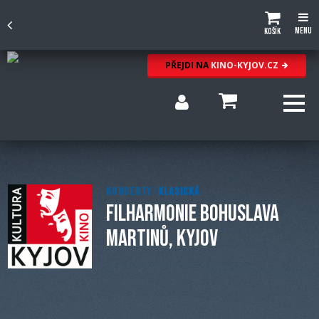
Menu
Košík
PŘEJDI NA
KINO-KYJOV.CZ
KONCERTY
/
KLASICKÁ
FILHARMONIE BOHUSLAVA
MARTINŮ, KYJOV